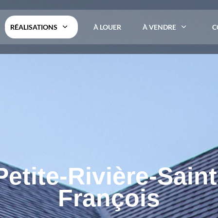
RÉALISATIONS
À LOUER
À VENDRE
C
Petite-Rivière-Saint
François