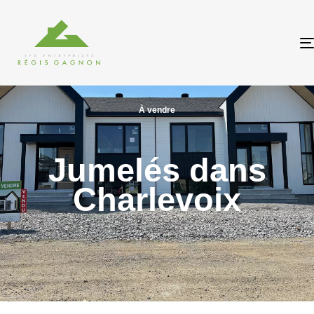
À vendre
Jumelés dans
Charlevoix